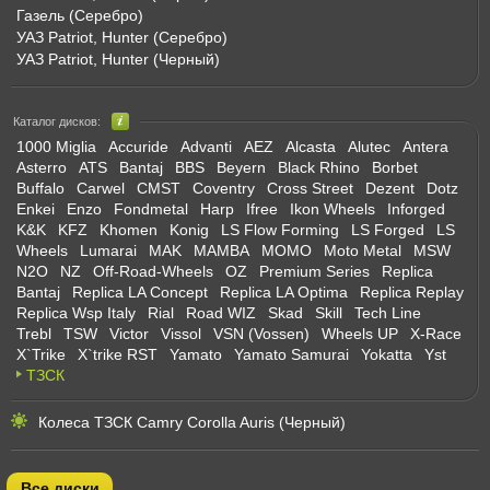
Газель (Серебро)
УАЗ Patriot, Hunter (Серебро)
УАЗ Patriot, Hunter (Черный)
Каталог дисков:
1000 Miglia
Accuride
Advanti
AEZ
Alcasta
Alutec
Antera
Asterro
ATS
Bantaj
BBS
Beyern
Black Rhino
Borbet
Buffalo
Carwel
CMST
Coventry
Cross Street
Dezent
Dotz
Enkei
Enzo
Fondmetal
Harp
Ifree
Ikon Wheels
Inforged
K&K
KFZ
Khomen
Konig
LS Flow Forming
LS Forged
LS
Wheels
Lumarai
MAK
MAMBA
MOMO
Moto Metal
MSW
N2O
NZ
Off-Road-Wheels
OZ
Premium Series
Replica
Bantaj
Replica LA Concept
Replica LA Optima
Replica Replay
Replica Wsp Italy
Rial
Road WIZ
Skad
Skill
Tech Line
Trebl
TSW
Victor
Vissol
VSN (Vossen)
Wheels UP
X-Race
X`Trike
X`trike RST
Yamato
Yamato Samurai
Yokatta
Yst
ТЗСК
Колеса ТЗСК Camry Corolla Auris (Черный)
Все диски