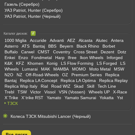
Газель (Серебро)
УАЗ Patriot, Hunter (Серебро)
УАЗ Patriot, Hunter (Черный)
Каталог дисков:
1000 Miglia
Accuride
Advanti
AEZ
Alcasta
Alutec
Antera
Asterro
ATS
Bantaj
BBS
Beyern
Black Rhino
Borbet
Buffalo
Carwel
CMST
Coventry
Cross Street
Dezent
Dotz
Enkei
Enzo
Fondmetal
Harp
Ifree
Ikon Wheels
Inforged
K&K
KFZ
Khomen
Konig
LS Flow Forming
LS Forged
LS
Wheels
Lumarai
MAK
MAMBA
MOMO
Moto Metal
MSW
N2O
NZ
Off-Road-Wheels
OZ
Premium Series
Replica
Bantaj
Replica LA Concept
Replica LA Optima
Replica Replay
Replica Wsp Italy
Rial
Road WIZ
Skad
Skill
Tech Line
Trebl
TSW
Victor
Vissol
VSN (Vossen)
Wheels UP
X-Race
X`Trike
X`trike RST
Yamato
Yamato Samurai
Yokatta
Yst
ТЗСК
Колеса ТЗСК Mitsubishi Lancer (Черный)
Все диски