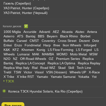
Газель (Серебро)
УАЗ Patriot, Hunter (Серебро)
УАЗ Patriot, Hunter (Черный)
Каталог дисков:
1000 Miglia
Accuride
Advanti
AEZ
Alcasta
Alutec
Antera
Asterro
ATS
Bantaj
BBS
Beyern
Black Rhino
Borbet
Buffalo
Carwel
CMST
Coventry
Cross Street
Dezent
Dotz
Enkei
Enzo
Fondmetal
Harp
Ifree
Ikon Wheels
Inforged
K&K
KFZ
Khomen
Konig
LS Flow Forming
LS Forged
LS
Wheels
Lumarai
MAK
MAMBA
MOMO
Moto Metal
MSW
N2O
NZ
Off-Road-Wheels
OZ
Premium Series
Replica
Bantaj
Replica LA Concept
Replica LA Optima
Replica Replay
Replica Wsp Italy
Rial
Road WIZ
Skad
Skill
Tech Line
Trebl
TSW
Victor
Vissol
VSN (Vossen)
Wheels UP
X-Race
X`Trike
X`trike RST
Yamato
Yamato Samurai
Yokatta
Yst
ТЗСК
Колеса ТЗСК Hyundai Solaris, Kia Rio (Серебро)
Все диски