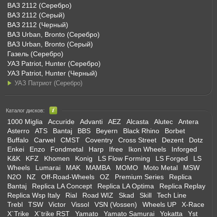
ВАЗ 2112 (Серебро)
ВАЗ 2112 (Серый)
ВАЗ 2112 (Черный)
ВАЗ Urban, Bronto (Серебро)
ВАЗ Urban, Bronto (Серый)
Газель (Серебро)
УАЗ Patriot, Hunter (Серебро)
УАЗ Patriot, Hunter (Черный)
УАЗ Патриот (Серебро)
Каталог дисков:
1000 Miglia
Accuride
Advanti
AEZ
Alcasta
Alutec
Antera
Asterro
ATS
Bantaj
BBS
Beyern
Black Rhino
Borbet
Buffalo
Carwel
CMST
Coventry
Cross Street
Dezent
Dotz
Enkei
Enzo
Fondmetal
Harp
Ifree
Ikon Wheels
Inforged
K&K
KFZ
Khomen
Konig
LS Flow Forming
LS Forged
LS
Wheels
Lumarai
MAK
MAMBA
MOMO
Moto Metal
MSW
N2O
NZ
Off-Road-Wheels
OZ
Premium Series
Replica
Bantaj
Replica LA Concept
Replica LA Optima
Replica Replay
Replica Wsp Italy
Rial
Road WIZ
Skad
Skill
Tech Line
Trebl
TSW
Victor
Vissol
VSN (Vossen)
Wheels UP
X-Race
X`Trike
X`trike RST
Yamato
Yamato Samurai
Yokatta
Yst