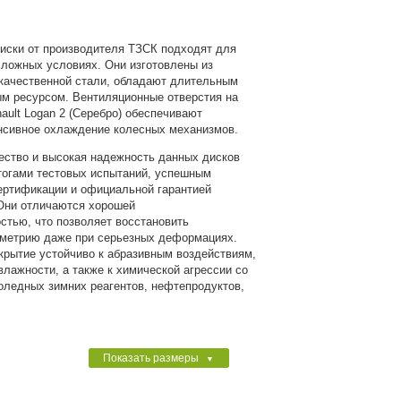
иски от производителя ТЗСК подходят для
сложных условиях. Они изготовлены из
качественной стали, обладают длительным
м ресурсом. Вентиляционные отверстия на
ault Logan 2 (Серебро) обеспечивают
нсивное охлаждение колесных механизмов.
ество и высокая надежность данных дисков
тогами тестовых испытаний, успешным
ертификации и официальной гарантией
Они отличаются хорошей
стью, что позволяет восстановить
ометрию даже при серьезных деформациях.
крытие устойчиво к абразивным воздействиям,
влажности, а также к химической агрессии со
оледных зимних реагентов, нефтепродуктов,
Показать размеры
▼