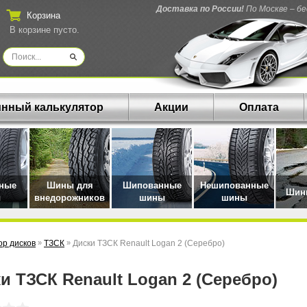
Доставка по России!
По Москве – б
Корзина
В корзине пусто.
нный калькулятор
Акции
Оплата
нные
Шины для
Шипованные
Нешипованные
Шины
ы
внедорожников
шины
шины
р дисков
»
ТЗСК
»
Диски ТЗСК Renault Logan 2 (Серебро)
ки ТЗСК Renault Logan 2 (Серебро)