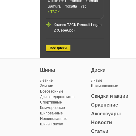
X`trike RST
Yamato
Yamato
Samurai
Yokatta
Yst
ТЗСК
Колеса ТЗСК Renault Logan
2 (Серебро)
Все диски
Шины
Диски
Летние
Литые
Зимние
Штампованные
Всесезонные
Скидки и акции
Для внедорожников
Спортивные
Сравнение
Коммерческие
Шипованные
Аксессуары
Нешипованные
Новости
Шины Runflat
Статьи