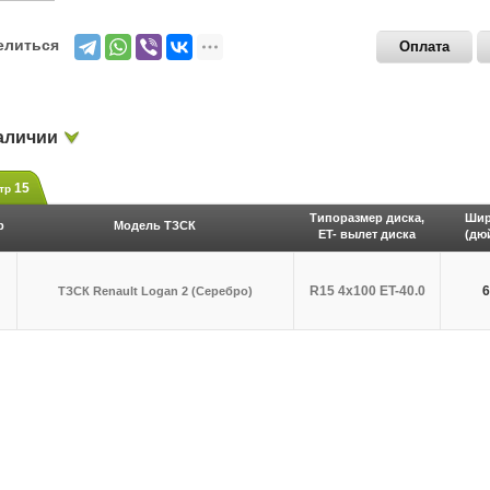
елиться
Оплата
аличии
15
тр
Типоразмер диска,
Шир
р
Модель ТЗСК
ET- вылет диска
(дю
R15 4x100 ET-40.0
6
ТЗСК Renault Logan 2 (Серебро)