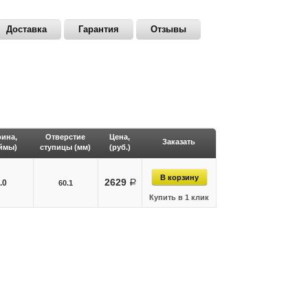
Доставка
Гарантия
Отзывы
ина,
Отверстие
Цена,
Заказать
ймы)
ступицы (мм)
(руб.)
2629
.0
руб.
60.1