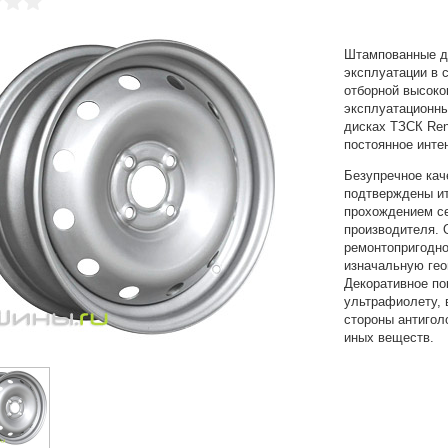
Штампованные д
эксплуатации в 
отборной высоко
эксплуатационны
дисках ТЗСК Ren
постоянное инте
Безупречное кач
подтверждены и
прохождением с
производителя. 
ремонтопригодно
изначальную ге
Декоративное по
ультрафиолету, 
стороны антигол
иных веществ.