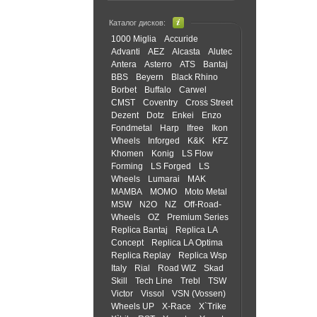
Каталог дисков:
1000 Miglia
Accuride
Advanti
AEZ
Alcasta
Alutec
Antera
Asterro
ATS
Bantaj
BBS
Beyern
Black Rhino
Borbet
Buffalo
Carwel
CMST
Coventry
Cross Street
Dezent
Dotz
Enkei
Enzo
Fondmetal
Harp
Ifree
Ikon
Wheels
Inforged
K&K
KFZ
Khomen
Konig
LS Flow
Forming
LS Forged
LS
Wheels
Lumarai
MAK
MAMBA
MOMO
Moto Metal
MSW
N2O
NZ
Off-Road-
Wheels
OZ
Premium Series
Replica Bantaj
Replica LA
Concept
Replica LA Optima
Replica Replay
Replica Wsp
Italy
Rial
Road WIZ
Skad
Skill
Tech Line
Trebl
TSW
Victor
Vissol
VSN (Vossen)
Wheels UP
X-Race
X`Trike