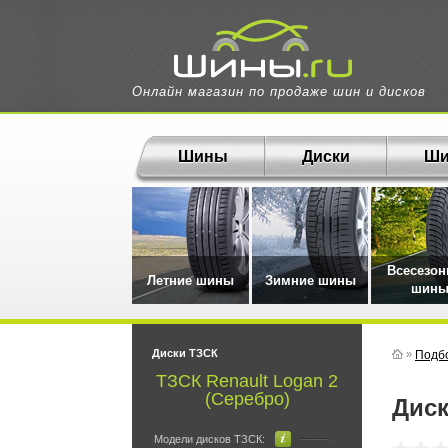
Онлайн магазин по продаже шин и дисков
Шины
Диски
Ши
Всесезо
Летние шины
Зимние шины
шин
Диски ТЗСК
»
Подбо
ТЗСК Renault Logan 2
(Серебро)
Дис
Модели дисков ТЗСК: