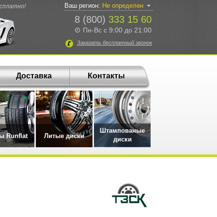
Ваш регион:
Не определен
есплатно!
8 (800)
333 15 60
Пн-Вс с 9:00 до 21:00
Заказать
бесплатный
звонок
Доставка
Контакты
Штампованые
 Runflat
Литые диски
диски