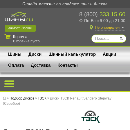
Онлайн магазин по продаже шин и дисков
8 (800)
333 15 60
Пн-Вс с 9:00 до 21:00
Не определен
Заказать
звонок
Корзина
В корзине пусто.
Шины
Диски
Шинный калькулятор
Акции
Оплата
Доставка
Контакты
»
Подбор дисков
»
ТЗСК
»
Диски ТЗСК Renault Sandero Stepway
(Серебро)