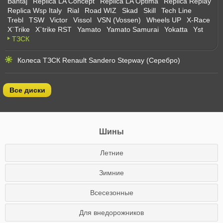
Bantaj
Replica LA Concept
Replica LA Optima
Replica Replay
Replica Wsp Italy
Rial
Road WIZ
Skad
Skill
Tech Line
Trebl
TSW
Victor
Vissol
VSN (Vossen)
Wheels UP
X-Race
X`Trike
X`trike RST
Yamato
Yamato Samurai
Yokatta
Yst
ТЗСК
Колеса ТЗСК Renault Sandero Stepway (Серебро)
Все диски
Шины
Летние
Зимние
Всесезонные
Для внедорожников