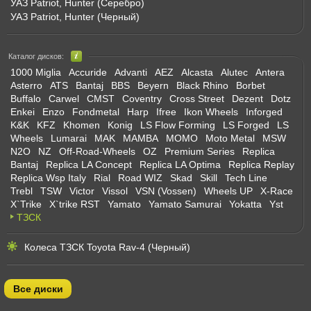
УАЗ Patriot, Hunter (Серебро)
УАЗ Patriot, Hunter (Черный)
Каталог дисков:
1000 Miglia
Accuride
Advanti
AEZ
Alcasta
Alutec
Antera
Asterro
ATS
Bantaj
BBS
Beyern
Black Rhino
Borbet
Buffalo
Carwel
CMST
Coventry
Cross Street
Dezent
Dotz
Enkei
Enzo
Fondmetal
Harp
Ifree
Ikon Wheels
Inforged
K&K
KFZ
Khomen
Konig
LS Flow Forming
LS Forged
LS
Wheels
Lumarai
MAK
MAMBA
MOMO
Moto Metal
MSW
N2O
NZ
Off-Road-Wheels
OZ
Premium Series
Replica
Bantaj
Replica LA Concept
Replica LA Optima
Replica Replay
Replica Wsp Italy
Rial
Road WIZ
Skad
Skill
Tech Line
Trebl
TSW
Victor
Vissol
VSN (Vossen)
Wheels UP
X-Race
X`Trike
X`trike RST
Yamato
Yamato Samurai
Yokatta
Yst
ТЗСК
Колеса ТЗСК Toyota Rav-4 (Черный)
Все диски