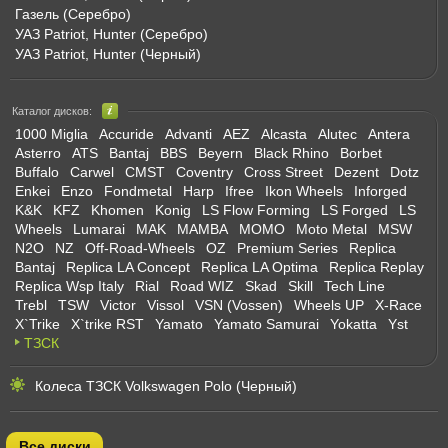
Газель (Серебро)
УАЗ Patriot, Hunter (Серебро)
УАЗ Patriot, Hunter (Черный)
Каталог дисков:
1000 Miglia
Accuride
Advanti
AEZ
Alcasta
Alutec
Antera
Asterro
ATS
Bantaj
BBS
Beyern
Black Rhino
Borbet
Buffalo
Carwel
CMST
Coventry
Cross Street
Dezent
Dotz
Enkei
Enzo
Fondmetal
Harp
Ifree
Ikon Wheels
Inforged
K&K
KFZ
Khomen
Konig
LS Flow Forming
LS Forged
LS
Wheels
Lumarai
MAK
MAMBA
MOMO
Moto Metal
MSW
N2O
NZ
Off-Road-Wheels
OZ
Premium Series
Replica
Bantaj
Replica LA Concept
Replica LA Optima
Replica Replay
Replica Wsp Italy
Rial
Road WIZ
Skad
Skill
Tech Line
Trebl
TSW
Victor
Vissol
VSN (Vossen)
Wheels UP
X-Race
X`Trike
X`trike RST
Yamato
Yamato Samurai
Yokatta
Yst
ТЗСК
Колеса ТЗСК Volkswagen Polo (Черный)
Все диски