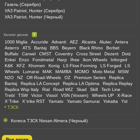
Газель (Серебро)
УАЗ Patriot, Hunter (Серебро)
УАЗ Patriot, Hunter (Черный)
Каталог дисков:
1000 Miglia
Accuride
Advanti
AEZ
Alcasta
Alutec
Antera
Asterro
ATS
Bantaj
BBS
Beyern
Black Rhino
Borbet
Buffalo
Carwel
CMST
Coventry
Cross Street
Dezent
Dotz
Enkei
Enzo
Fondmetal
Harp
Ifree
Ikon Wheels
Inforged
K&K
KFZ
Khomen
Konig
LS Flow Forming
LS Forged
LS
Wheels
Lumarai
MAK
MAMBA
MOMO
Moto Metal
MSW
N2O
NZ
Off-Road-Wheels
OZ
Premium Series
Replica
Bantaj
Replica LA Concept
Replica LA Optima
Replica Replay
Replica Wsp Italy
Rial
Road WIZ
Skad
Skill
Tech Line
Trebl
TSW
Victor
Vissol
VSN (Vossen)
Wheels UP
X-Race
X`Trike
X`trike RST
Yamato
Yamato Samurai
Yokatta
Yst
ТЗСК
Колеса ТЗСК Nissan Almera (Черный)
Все диски