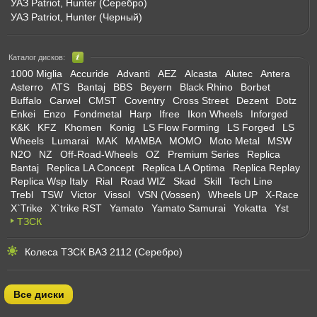
УАЗ Patriot, Hunter (Серебро)
УАЗ Patriot, Hunter (Черный)
Каталог дисков:
1000 Miglia
Accuride
Advanti
AEZ
Alcasta
Alutec
Antera
Asterro
ATS
Bantaj
BBS
Beyern
Black Rhino
Borbet
Buffalo
Carwel
CMST
Coventry
Cross Street
Dezent
Dotz
Enkei
Enzo
Fondmetal
Harp
Ifree
Ikon Wheels
Inforged
K&K
KFZ
Khomen
Konig
LS Flow Forming
LS Forged
LS
Wheels
Lumarai
MAK
MAMBA
MOMO
Moto Metal
MSW
N2O
NZ
Off-Road-Wheels
OZ
Premium Series
Replica
Bantaj
Replica LA Concept
Replica LA Optima
Replica Replay
Replica Wsp Italy
Rial
Road WIZ
Skad
Skill
Tech Line
Trebl
TSW
Victor
Vissol
VSN (Vossen)
Wheels UP
X-Race
X`Trike
X`trike RST
Yamato
Yamato Samurai
Yokatta
Yst
ТЗСК
Колеса ТЗСК ВАЗ 2112 (Серебро)
Все диски