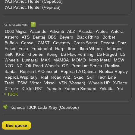
УАЗ Patriot, Hunter (Серебро)
УАЗ Patriot, Hunter (Черный)
Каталог дисков:
1000 Miglia
Accuride
Advanti
AEZ
Alcasta
Alutec
Antera
Asterro
ATS
Bantaj
BBS
Beyern
Black Rhino
Borbet
Buffalo
Carwel
CMST
Coventry
Cross Street
Dezent
Dotz
Enkei
Enzo
Fondmetal
Harp
Ifree
Ikon Wheels
Inforged
K&K
KFZ
Khomen
Konig
LS Flow Forming
LS Forged
LS
Wheels
Lumarai
MAK
MAMBA
MOMO
Moto Metal
MSW
N2O
NZ
Off-Road-Wheels
OZ
Premium Series
Replica
Bantaj
Replica LA Concept
Replica LA Optima
Replica Replay
Replica Wsp Italy
Rial
Road WIZ
Skad
Skill
Tech Line
Trebl
TSW
Victor
Vissol
VSN (Vossen)
Wheels UP
X-Race
X`Trike
X`trike RST
Yamato
Yamato Samurai
Yokatta
Yst
ТЗСК
Колеса ТЗСК Lada Xray (Серебро)
Все диски