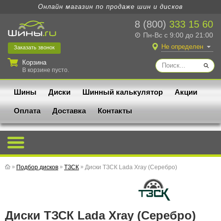
Онлайн магазин по продаже шин и дисков
8 (800)
333 15 60
Пн-Вс с 9:00 до 21:00
Не определен
Заказать
звонок
Корзина
В корзине пусто.
Шины
Диски
Шинный калькулятор
Акции
Оплата
Доставка
Контакты
»
Подбор дисков
»
ТЗСК
»
Диски ТЗСК Lada Xray (Серебро)
Диски ТЗСК Lada Xray (Серебро)