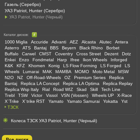
Газель (Серебро)
УАЗ Patriot, Hunter (Серебро)
УАЗ Patriot, Hunter (Черный)
Каталог дисков:
1000 Miglia
Accuride
Advanti
AEZ
Alcasta
Alutec
Antera
Asterro
ATS
Bantaj
BBS
Beyern
Black Rhino
Borbet
Buffalo
Carwel
CMST
Coventry
Cross Street
Dezent
Dotz
Enkei
Enzo
Fondmetal
Harp
Ifree
Ikon Wheels
Inforged
K&K
KFZ
Khomen
Konig
LS Flow Forming
LS Forged
LS
Wheels
Lumarai
MAK
MAMBA
MOMO
Moto Metal
MSW
N2O
NZ
Off-Road-Wheels
OZ
Premium Series
Replica
Bantaj
Replica LA Concept
Replica LA Optima
Replica Replay
Replica Wsp Italy
Rial
Road WIZ
Skad
Skill
Tech Line
Trebl
TSW
Victor
Vissol
VSN (Vossen)
Wheels UP
X-Race
X`Trike
X`trike RST
Yamato
Yamato Samurai
Yokatta
Yst
ТЗСК
Колеса ТЗСК УАЗ Patriot, Hunter (Черный)
Все диски