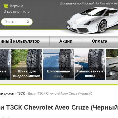
Доставка по России!
По Москве – б
Корзина
В корзине пусто.
нный калькулятор
Акции
Оплата
нные
Шины для
Шипованные
Нешипованные
Шины
ы
внедорожников
шины
шины
р дисков
»
ТЗСК
»
Диски ТЗСК Chevrolet Aveo Cruze (Черный)
ки ТЗСК Chevrolet Aveo Cruze (Черный