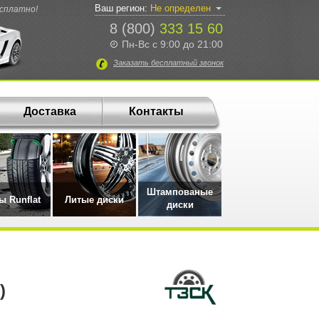
Ваш регион:
Не определен
есплатно!
8 (800)
333 15 60
Пн-Вс с 9:00 до 21:00
Заказать
бесплатный
звонок
Доставка
Контакты
Штампованые
 Runflat
Литые диски
диски
)