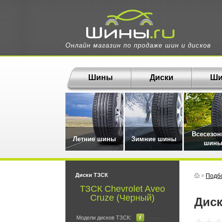
Онлайн магазин по продаже шин и дисков
Шины
Диски
Ши
Всесезо
Летние шины
Зимние шины
шин
Диски ТЗСК
»
Подбо
ТЗСК Chevrolet Aveo
Cruze (Черный)
Дис
Модели дисков ТЗСК: