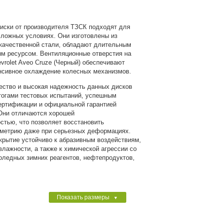
иски от производителя ТЗСК подходят для
сложных условиях. Они изготовлены из
качественной стали, обладают длительным
м ресурсом. Вентиляционные отверстия на
vrolet Aveo Cruze (Черный) обеспечивают
нсивное охлаждение колесных механизмов.
ество и высокая надежность данных дисков
тогами тестовых испытаний, успешным
ертификации и официальной гарантией
Они отличаются хорошей
стью, что позволяет восстановить
ометрию даже при серьезных деформациях.
крытие устойчиво к абразивным воздействиям,
влажности, а также к химической агрессии со
оледных зимних реагентов, нефтепродуктов,
Показать размеры
▼