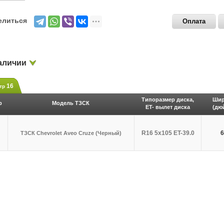
елиться
Оплата
аличии
16
тр
Типоразмер диска,
Шир
р
Модель ТЗСК
ET- вылет диска
(дю
R16 5x105 ET-39.0
6
ТЗСК Chevrolet Aveo Cruze (Черный)