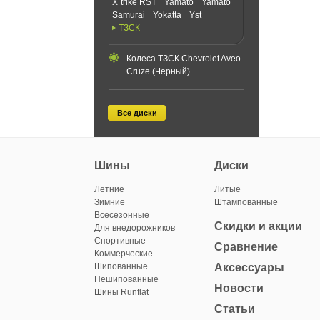
X`trike RST
Yamato
Yamato
Samurai
Yokatta
Yst
ТЗСК
Колеса ТЗСК Chevrolet Aveo
Cruze (Черный)
Все диски
Шины
Диски
Летние
Литые
Зимние
Штампованные
Всесезонные
Скидки и акции
Для внедорожников
Спортивные
Сравнение
Коммерческие
Шипованные
Аксессуары
Нешипованные
Новости
Шины Runflat
Статьи