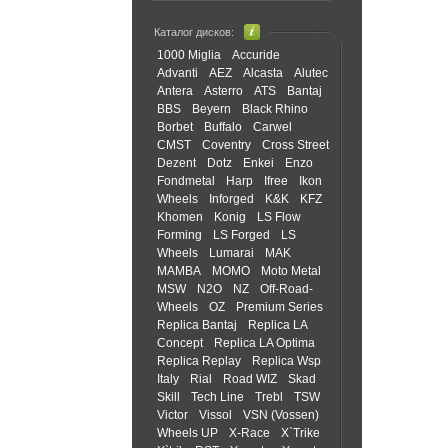
Каталог дисков:
1000 Miglia
Accuride
Advanti
AEZ
Alcasta
Alutec
Antera
Asterro
ATS
Bantaj
BBS
Beyern
Black Rhino
Borbet
Buffalo
Carwel
CMST
Coventry
Cross Street
Dezent
Dotz
Enkei
Enzo
Fondmetal
Harp
Ifree
Ikon
Wheels
Inforged
K&K
KFZ
Khomen
Konig
LS Flow
Forming
LS Forged
LS
Wheels
Lumarai
MAK
MAMBA
MOMO
Moto Metal
MSW
N2O
NZ
Off-Road-
Wheels
OZ
Premium Series
Replica Bantaj
Replica LA
Concept
Replica LA Optima
Replica Replay
Replica Wsp
Italy
Rial
Road WIZ
Skad
Skill
Tech Line
Trebl
TSW
Victor
Vissol
VSN (Vossen)
Wheels UP
X-Race
X`Trike