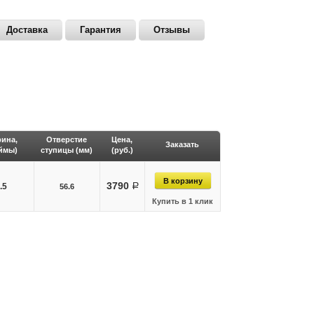
Доставка
Гарантия
Отзывы
ина,
Отверстие
Цена,
Заказать
ймы)
ступицы (мм)
(руб.)
3790
.5
руб.
56.6