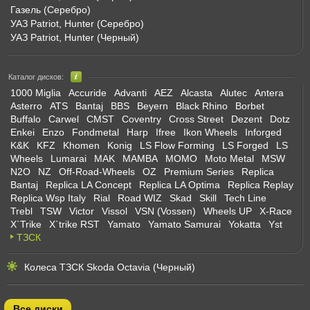
Газель (Серебро)
УАЗ Patriot, Hunter (Серебро)
УАЗ Patriot, Hunter (Черный)
Каталог дисков:
1000 Miglia
Accuride
Advanti
AEZ
Alcasta
Alutec
Antera
Asterro
ATS
Bantaj
BBS
Beyern
Black Rhino
Borbet
Buffalo
Carwel
CMST
Coventry
Cross Street
Dezent
Dotz
Enkei
Enzo
Fondmetal
Harp
Ifree
Ikon Wheels
Inforged
K&K
KFZ
Khomen
Konig
LS Flow Forming
LS Forged
LS
Wheels
Lumarai
MAK
MAMBA
MOMO
Moto Metal
MSW
N2O
NZ
Off-Road-Wheels
OZ
Premium Series
Replica
Bantaj
Replica LA Concept
Replica LA Optima
Replica Replay
Replica Wsp Italy
Rial
Road WIZ
Skad
Skill
Tech Line
Trebl
TSW
Victor
Vissol
VSN (Vossen)
Wheels UP
X-Race
X`Trike
X`trike RST
Yamato
Yamato Samurai
Yokatta
Yst
ТЗСК
Колеса ТЗСК Skoda Octavia (Черный)
Все диски