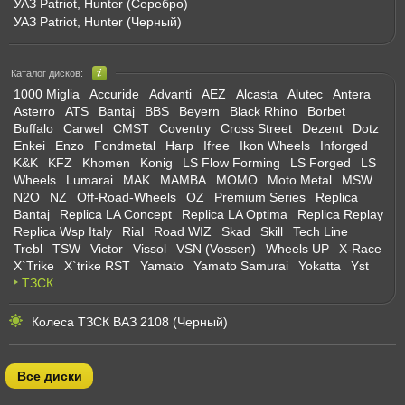
УАЗ Patriot, Hunter (Серебро)
УАЗ Patriot, Hunter (Черный)
Каталог дисков:
1000 Miglia
Accuride
Advanti
AEZ
Alcasta
Alutec
Antera
Asterro
ATS
Bantaj
BBS
Beyern
Black Rhino
Borbet
Buffalo
Carwel
CMST
Coventry
Cross Street
Dezent
Dotz
Enkei
Enzo
Fondmetal
Harp
Ifree
Ikon Wheels
Inforged
K&K
KFZ
Khomen
Konig
LS Flow Forming
LS Forged
LS
Wheels
Lumarai
MAK
MAMBA
MOMO
Moto Metal
MSW
N2O
NZ
Off-Road-Wheels
OZ
Premium Series
Replica
Bantaj
Replica LA Concept
Replica LA Optima
Replica Replay
Replica Wsp Italy
Rial
Road WIZ
Skad
Skill
Tech Line
Trebl
TSW
Victor
Vissol
VSN (Vossen)
Wheels UP
X-Race
X`Trike
X`trike RST
Yamato
Yamato Samurai
Yokatta
Yst
ТЗСК
Колеса ТЗСК ВАЗ 2108 (Черный)
Все диски