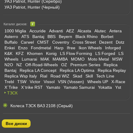
УАЗ Patriot, Hunter (Серебро)
УАЗ Patriot, Hunter (Черный)
Каталог дисков:
1000 Miglia
Accuride
Advanti
AEZ
Alcasta
Alutec
Antera
Asterro
ATS
Bantaj
BBS
Beyern
Black Rhino
Borbet
Buffalo
Carwel
CMST
Coventry
Cross Street
Dezent
Dotz
Enkei
Enzo
Fondmetal
Harp
Ifree
Ikon Wheels
Inforged
K&K
KFZ
Khomen
Konig
LS Flow Forming
LS Forged
LS
Wheels
Lumarai
MAK
MAMBA
MOMO
Moto Metal
MSW
N2O
NZ
Off-Road-Wheels
OZ
Premium Series
Replica
Bantaj
Replica LA Concept
Replica LA Optima
Replica Replay
Replica Wsp Italy
Rial
Road WIZ
Skad
Skill
Tech Line
Trebl
TSW
Victor
Vissol
VSN (Vossen)
Wheels UP
X-Race
X`Trike
X`trike RST
Yamato
Yamato Samurai
Yokatta
Yst
ТЗСК
Колеса ТЗСК ВАЗ 2108 (Серый)
Все диски