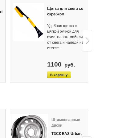
Щетка для снега со
Кре
ны
скребком
дис
Удобная щетка с
Комп
мягкой ручкой для
(бол
очистки автомобиля
креп
от снега и наледи на
ступ
стекле.
(Ита
1100
25
руб.
Штампованные
Ш
диски
д
ТЗСК ВАЗ Urban,
Ma