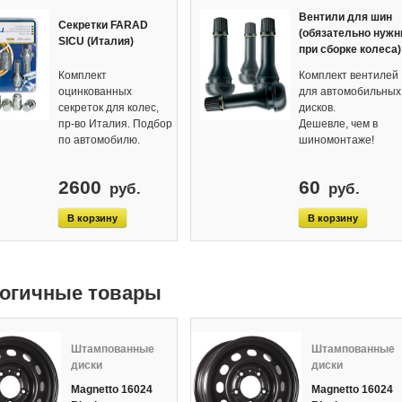
Вентили для шин
Секретки FARAD
(обязательно нуж
SICU (Италия)
при сборке колеса)
Комплект
Комплект вентилей
оцинкованных
для автомобильных
секреток для колес,
дисков.
пр-во Италия. Подбор
Дешевле, чем в
по автомобилю.
шиномонтаже!
2600
60
руб.
руб.
огичные товары
Штампованные
Штампованные
диски
диски
Magnetto 16024
Magnetto 16024