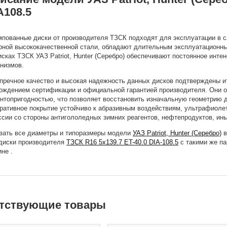
A108.5
пованные диски от производителя ТЗСК подходят для эксплуатации в с
рной высококачественной стали, обладают длительным эксплуатационн
исках ТЗСК УАЗ Patriot, Hunter (Серебро) обеспечивают постоянное инт
низмов.
пречное качество и высокая надежность данных дисков подтверждены и
ождением сертификации и официальной гарантией производителя. Они 
нтопригодностью, что позволяет восстановить изначальную геометрию 
ративное покрытие устойчиво к абразивным воздействиям, ультрафиолет
ссии со стороны антигололедных зимних реагентов, нефтепродуктов, ин
зать все диаметры и типоразмеры модели
УАЗ Patriot, Hunter (Серебро)
в
диски производителя
ТЗСК R16 5x139.7 ET-40.0 DIA-108.5
с такими же па
не .
тствующие товары