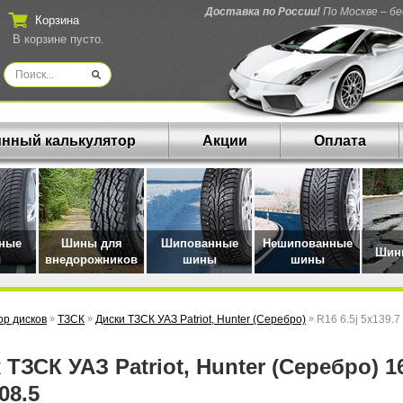
Доставка по России!
По Москве – б
Корзина
В корзине пусто.
нный калькулятор
Акции
Оплата
нные
Шины для
Шипованные
Нешипованные
Шины
ы
внедорожников
шины
шины
р дисков
»
ТЗСК
»
Диски ТЗСК УАЗ Patriot, Hunter (Серебро)
»
R16 6.5j 5x139.7
08.5