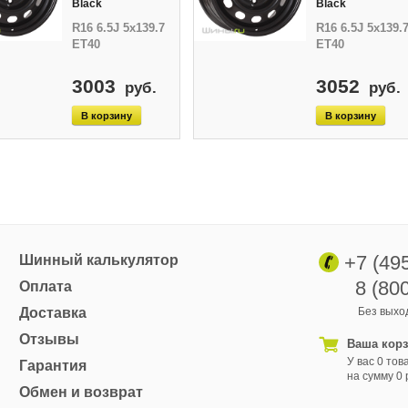
Black
Black
R16 6.5J 5x139.7
R16 6.5J 5x139.
ET40
ET40
3003
3052
руб.
руб.
+7 (49
Шинный калькулятор
8 (80
Оплата
Доставка
Без выход
Отзывы
Ваша кор
У вас 0 тов
Гарантия
на сумму 0 
Обмен и возврат