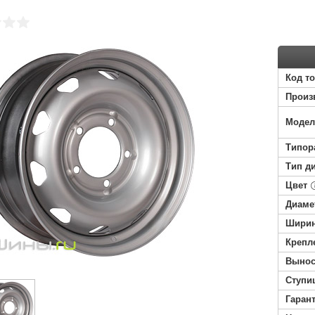
Код т
Произ
Модел
Типор
Тип д
Цвет
Диаме
Ширин
Крепл
Вынос
Ступи
Гаран