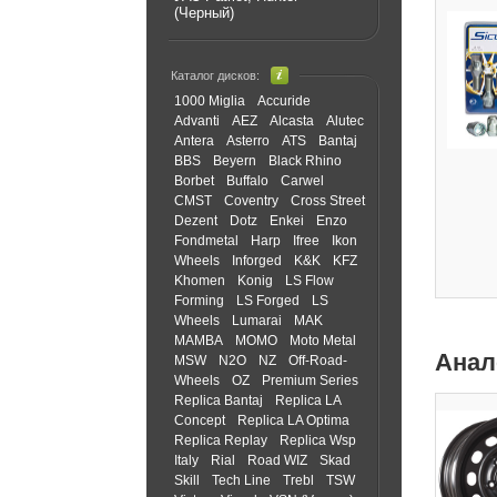
(Черный)
Каталог дисков:
1000 Miglia
Accuride
Advanti
AEZ
Alcasta
Alutec
Antera
Asterro
ATS
Bantaj
BBS
Beyern
Black Rhino
Borbet
Buffalo
Carwel
CMST
Coventry
Cross Street
Dezent
Dotz
Enkei
Enzo
Fondmetal
Harp
Ifree
Ikon
Wheels
Inforged
K&K
KFZ
Khomen
Konig
LS Flow
Forming
LS Forged
LS
Wheels
Lumarai
MAK
MAMBA
MOMO
Moto Metal
Анал
MSW
N2O
NZ
Off-Road-
Wheels
OZ
Premium Series
Replica Bantaj
Replica LA
Concept
Replica LA Optima
Replica Replay
Replica Wsp
Italy
Rial
Road WIZ
Skad
Skill
Tech Line
Trebl
TSW