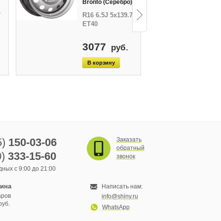
Bronto (Серебро)
Si
7
R16 6.5J 5x139.7
R1
ET40
E
3077
руб.
5)
150-03-06
Заказать
обратный
0)
333-15-60
звонок
ных с 9:00 до 21:00
зина
Написать нам:
аров
info@shiny.ru
руб.
WhatsApp