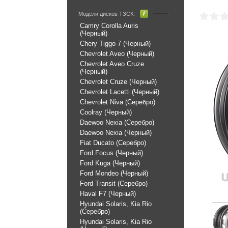
Модели дисков ТЗСК:
Camry Corolla Auris
(Черный)
Chery Tiggo 7 (Черный)
Chevrolet Aveo (Черный)
Chevrolet Aveo Cruze
(Черный)
Chevrolet Cruze (Черный)
Chevrolet Lacetti (Черный)
Chevrolet Niva (Серебро)
Coolray (Черный)
Daewoo Nexia (Серебро)
Daewoo Nexia (Черный)
Fiat Ducato (Серебро)
Ford Focus (Черный)
Ford Kuga (Черный)
Ford Mondeo (Черный)
Ford Transit (Серебро)
Haval F7 (Черный)
Hyundai Solaris, Kia Rio
(Серебро)
Hyundai Solaris, Kia Rio