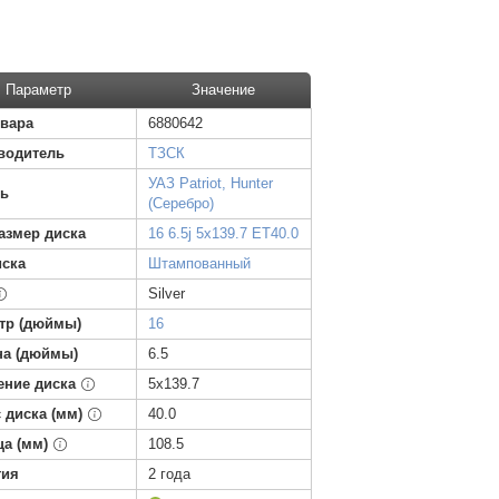
Параметр
Значение
овара
6880642
водитель
ТЗСК
УАЗ Patriot, Hunter
ь
(Серебро)
азмер диска
16 6.5j 5x139.7 ET40.0
иска
Штампованный
Silver
тр (дюймы)
16
а (дюймы)
6.5
ение диска
5x139.7
 диска (мм)
40.0
ца (мм)
108.5
тия
2 года