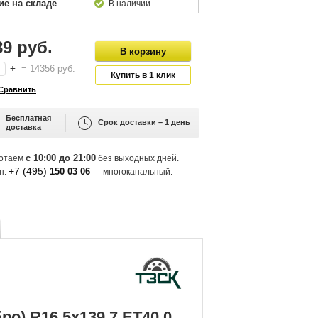
ие на складе
В наличии
89 руб.
+
=
14356
руб.
Бесплатная
Срок доставки – 1 день
доставка
с 10:00 до 21:00
отаем
без выходных дней.
+7 (495)
150 03 06
н:
— многоканальный.
ро) R16 5х139.7 ET40.0