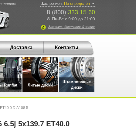
Ваш регион:
Не определен
есплатно!
8 (800)
333 15 60
Пн-Вс с 9:00 до 21:00
Заказать
бесплатный
звонок
Доставка
Контакты
Штампованые
 Runflat
Литые диски
диски
 ET40.0 DIA108.5