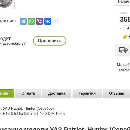
Налич
Цена
35
елиться
-
ХОДИТ
Проверить
й автомобиль?
Мы раб
Телефо
ание
Оплата
Доставка
Гарантия
Отзывы
 УАЗ Patriot, Hunter (Серебро)
СК
R16 6.5J 5x139.7 ET-40.0 DIA-108.5
исание модели УАЗ Patriot, Hunter (Сереб