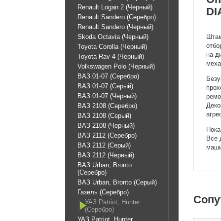
Renault Logan 2 (Черный)
DI
Renault Sandero (Серебро)
Renault Sandero (Черный)
Skoda Octavia (Черный)
Штам
отбо
Toyota Corolla (Черный)
на д
Toyota Rav-4 (Черный)
меха
Volkswagen Polo (Черный)
ВАЗ 01-07 (Серебро)
Безу
ВАЗ 01-07 (Серый)
прох
ВАЗ 01-07 (Черный)
ремо
Деко
ВАЗ 2108 (Серебро)
агре
ВАЗ 2108 (Серый)
ВАЗ 2108 (Черный)
Пока
ВАЗ 2112 (Серебро)
Все 
ВАЗ 2112 (Серый)
маши
ВАЗ 2112 (Черный)
ВАЗ Urban, Bronto
(Серебро)
ВАЗ Urban, Bronto (Серый)
Газель (Серебро)
Cопу
УАЗ Patriot, Hunter
(Серебро)
УАЗ Patriot, Hunter