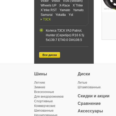
Victor
Vissol
VSN (Vossen)
Wheels UP
X-Race
X`Trike
X`trike RST
Yamato
Yamato
Samurai
Yokatta
Yst
ТЗСК
Колеса ТЗСК УАЗ Patriot,
Hunter (Серебро) R16 6.5j
5x139.7 ET40.0 DIA108.5
Все диски
Шины
Диски
Летние
Литые
Зимние
Штампованные
Всесезонные
Скидки и акции
Для внедорожников
Спортивные
Сравнение
Коммерческие
Шипованные
Аксессуары
Нешипованные